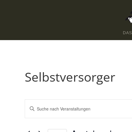
DAS
Selbstversorger
Veranstaltungen
Bitte
Schlüsselwort
Suche
eingeben.
und
Suche