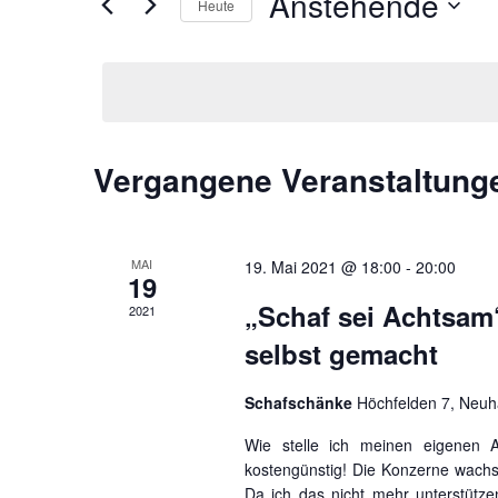
Anstehende
nach
Heute
Ansichten,
Veranstaltungen
Datum
Schlüsselwort.
wählen.
Navigation
Vergangene Veranstaltung
MAI
19. Mai 2021 @ 18:00
-
20:00
19
„Schaf sei Achtsam
2021
selbst gemacht
Schafschänke
Höchfelden 7, Neu
Wie stelle ich meinen eigenen Al
kostengünstig! Die Konzerne wachs
Da ich das nicht mehr unterstütz