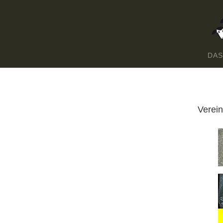
DAS
Verei