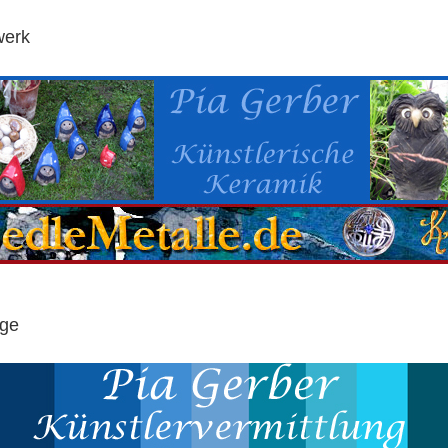
erk
ige