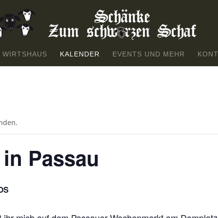
 WIRTSHAUS
KALENDER
EVENTS UND MEHR
KONT
unden.
in Passau
OS
t ihr mich auf dem Passauer Wochenmarkt am Domplatz