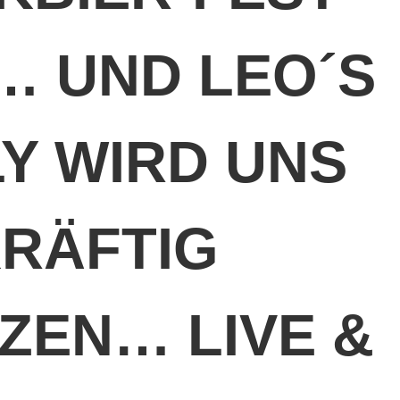
… UND LEO´S
LY WIRD UNS
RÄFTIG
IZEN… LIVE &