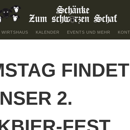
 WIRTSHAUS
KALENDER
EVENTS UND MEHR
KONT
STAG FINDET
NSER 2.
KBIER-FEST