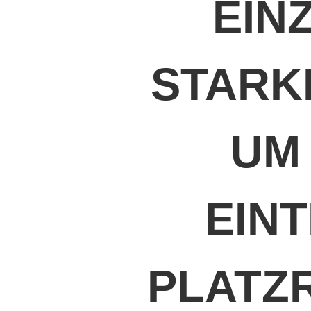
EIN
STARK
UM
EINT
PLATZ