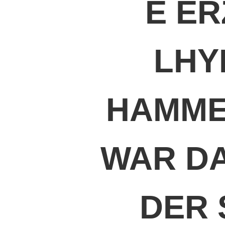
E E
LHY
HAMME
WAR DA
DER