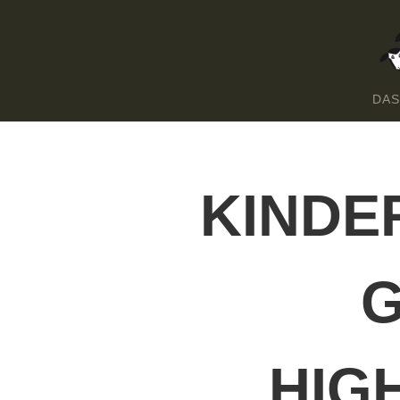
DAS
KINDE
G
HIG