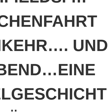
CHENFAHRT
INKEHR…. UND
BEND…EINE
LGESCHICHT