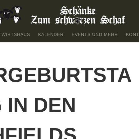
 WIRTSHAUS
KALENDER
EVENTS UND MEHR
KONT
RGEBURTSTA
 IN DEN
HFIELDS. …